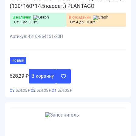
(130*160*14.5 кассет.) PLANTAGO
В наличии
В ожидании
От 1 до 3 шт.
От 4 до 10 шт.
Артикул:
4310-864151-20П
Новый
628,29
₽
В корзину
О3
524,05 ₽
О2
524,05 ₽
О1
524,05 ₽