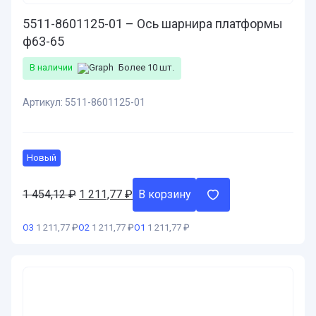
5511-8601125-01 – Ось шарнира платформы
ф63-65
В наличии
Более 10 шт.
Артикул:
5511-8601125-01
Новый
1 454,12
₽
Первоначальная
1 211,77
₽
Текущая
В корзину
цена
цена:
составляла
1
О3
1 211,77 ₽
О2
1 211,77 ₽
О1
1 211,77 ₽
1
211,77 ₽.
454,12 ₽.