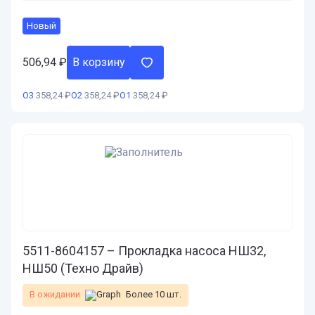
Новый
506,94
₽
В корзину
О3
358,24 ₽
О2
358,24 ₽
О1
358,24 ₽
5511-8604157 – Прокладка насоса НШ32,
НШ50 (Техно Драйв)
В ожидании
Более 10 шт.