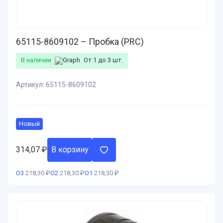
65115-8609102 – Пробка (PRC)
В наличии
От 1 до 3 шт.
Артикул:
65115-8609102
Новый
314,07
₽
В корзину
О3
218,30 ₽
О2
218,30 ₽
О1
218,30 ₽