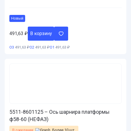
Новый
491,63
₽
В корзину
О3
491,63 ₽
О2
491,63 ₽
О1
491,63 ₽
5511-8601125 – Ось шарнира платформы
ф58-60 (НЕФАЗ)
В ожидании
Более 10 шт.