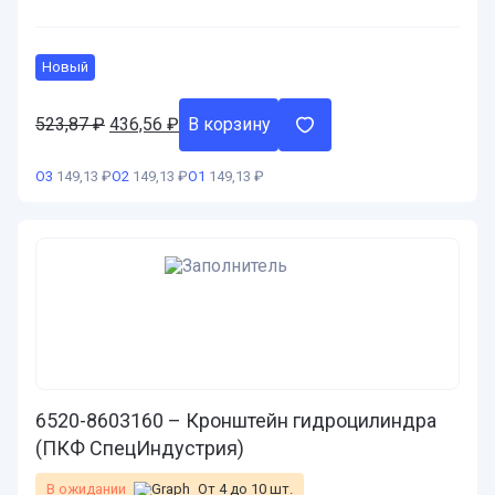
Новый
523,87
₽
Первоначальная
436,56
₽
Текущая
В корзину
цена
цена:
составляла
436,56 ₽.
О3
149,13 ₽
О2
149,13 ₽
О1
149,13 ₽
523,87 ₽.
6520-8603160 – Кронштейн гидроцилиндра
(ПКФ СпецИндустрия)
В ожидании
От 4 до 10 шт.