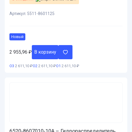
Артикул:
5511-8601125
Новый
2 955,96
₽
В корзину
О3
2 611,10 ₽
О2
2 611,10 ₽
О1
2 611,10 ₽
6520-8607010-10А – Гидрораспределитель