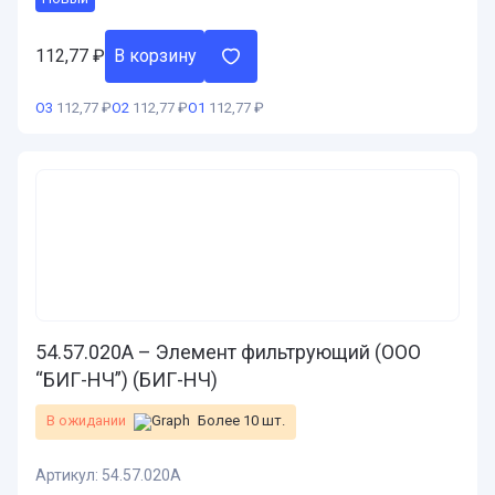
112,77
₽
В корзину
О3
112,77 ₽
О2
112,77 ₽
О1
112,77 ₽
54.57.020А – Элемент фильтрующий (ООО
“БИГ-НЧ”) (БИГ-НЧ)
В ожидании
Более 10 шт.
Артикул:
54.57.020А