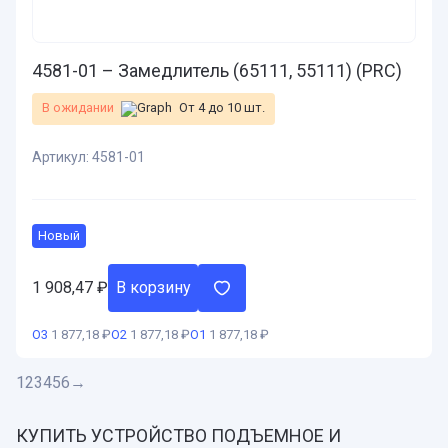
4581-01 – Замедлитель (65111, 55111) (PRC)
В ожидании
От 4 до 10 шт.
Артикул:
4581-01
Новый
1 908,47
₽
В корзину
О3
1 877,18 ₽
О2
1 877,18 ₽
О1
1 877,18 ₽
1
2
3
4
5
6
→
КУПИТЬ УСТРОЙСТВО ПОДЪЕМНОЕ И