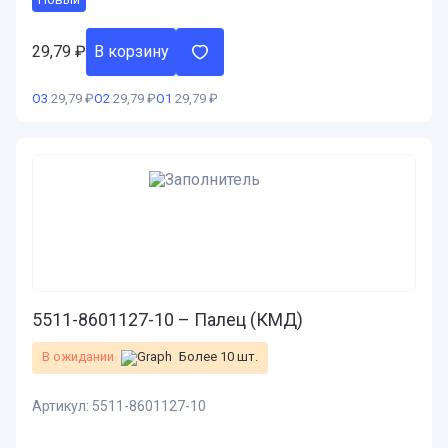
29,79
₽
В корзину
О3
29,79 ₽
О2
29,79 ₽
О1
29,79 ₽
5511-8601127-10 – Палец (КМД)
В ожидании
Более 10 шт.
Артикул:
5511-8601127-10