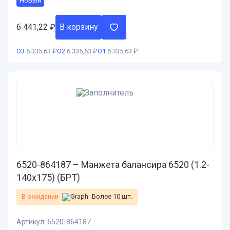
Новый
6 441,22
₽
В корзину
О3
6 335,63 ₽
О2
6 335,63 ₽
О1
6 335,63 ₽
6520-864187 – Манжета балансира 6520 (1.2-
140х175) (БРТ)
В ожидании
Более 10 шт.
Артикул:
6520-864187