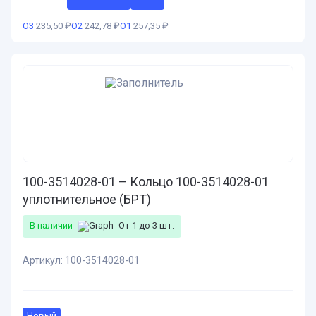
О3
235,50 ₽
О2
242,78 ₽
О1
257,35 ₽
100-3514028-01 – Кольцо 100-3514028-01
уплотнительное (БРТ)
В наличии
От 1 до 3 шт.
Артикул:
100-3514028-01
Новый