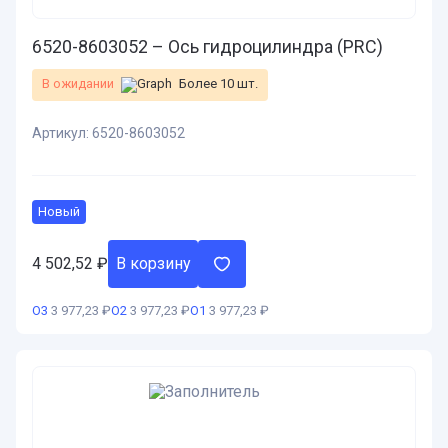
6520-8603052 – Ось гидроцилиндра (PRC)
В ожидании
Более 10 шт.
Артикул:
6520-8603052
Новый
4 502,52
₽
В корзину
О3
3 977,23 ₽
О2
3 977,23 ₽
О1
3 977,23 ₽