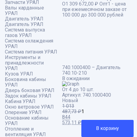
Запчасти УРАЛ
О1
309 672,00 ₽
Опт1 - цена
Валы карданные
при ежемесячном заказе от
УРАЛ
100 000 до 300 000 рублей
Двигатель УРАЛ
Двигатель УРАЛ
Система выпуска
газов УРАЛ
Система охлаждения
УРАЛ
Система питания УРАЛ
Инструменты и
принадлежности
740.1000400 – Двигатель
УРАЛ
740.10-210
Кузов УРАЛ
В ожидании
Боковина кабины
УРАЛ
От 4 до 10 шт.
Дверь боковая УРАЛ
Артикул:
740.1000400
Задок кабины УРАЛ
Новый
Кабина УРАЛ
1 013
Окно ветровое УРАЛ
487,73
₽
Оперение УРАЛ
Первоначальная
844
Основание кабины
цена
573,11
₽
Текущая
УРАЛ
составляла
цена:
В корзину
Отопление и
1
844
вентиляция УРАЛ