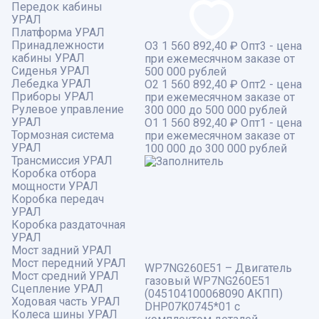
013
573,11 ₽.
Передок кабины
487,73 ₽.
УРАЛ
Платформа УРАЛ
Принадлежности
О3
1 560 892,40 ₽
Опт3 - цена
кабины УРАЛ
при ежемесячном заказе от
Сиденья УРАЛ
500 000 рублей
Лебедка УРАЛ
О2
1 560 892,40 ₽
Опт2 - цена
Приборы УРАЛ
при ежемесячном заказе от
Рулевое управление
300 000 до 500 000 рублей
УРАЛ
О1
1 560 892,40 ₽
Опт1 - цена
Тормозная система
при ежемесячном заказе от
УРАЛ
100 000 до 300 000 рублей
Трансмиссия УРАЛ
Коробка отбора
мощности УРАЛ
Коробка передач
УРАЛ
Коробка раздаточная
УРАЛ
Мост задний УРАЛ
Мост передний УРАЛ
WP7NG260E51 – Двигатель
Мост средний УРАЛ
газовый WP7NG260E51
Сцепление УРАЛ
(045104100068090 АКПП)
Ходовая часть УРАЛ
DHP07K0745*01 с
Колеса шины УРАЛ