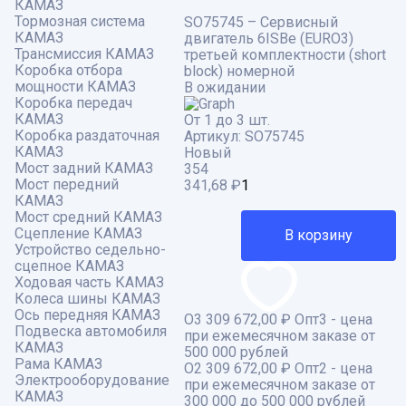
КАМАЗ
Тормозная система
SO75745 – Сервисный
КАМАЗ
двигатель 6ISBe (EURO3)
Трансмиссия КАМАЗ
третьей комплектности (short
Коробка отбора
block) номерной
мощности КАМАЗ
В ожидании
Коробка передач
КАМАЗ
От 1 до 3 шт.
Коробка раздаточная
Артикул:
SO75745
КАМАЗ
Новый
Мост задний КАМАЗ
354
Мост передний
341,68
₽
КАМАЗ
Мост средний КАМАЗ
Сцепление КАМАЗ
В корзину
Устройство седельно-
сцепное КАМАЗ
Ходовая часть КАМАЗ
Колеса шины КАМАЗ
Ось передняя КАМАЗ
О3
309 672,00 ₽
Опт3 - цена
Подвеска автомобиля
при ежемесячном заказе от
КАМАЗ
500 000 рублей
Рама КАМАЗ
О2
309 672,00 ₽
Опт2 - цена
Электрооборудование
при ежемесячном заказе от
КАМАЗ
300 000 до 500 000 рублей