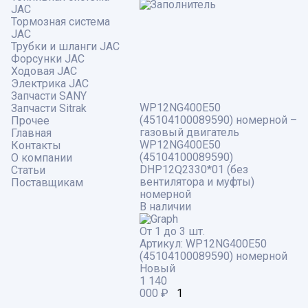
JAC
Тормозная система
JAC
Трубки и шланги JAC
Форсунки JAC
Ходовая JAC
Электрика JAC
Запчасти SANY
WP12NG400E50
Запчасти Sitrak
(45104100089590) номерной –
Прочее
газовый двигатель
Главная
WP12NG400E50
Контакты
(45104100089590)
О компании
DHP12Q2330*01 (без
Статьи
вентилятора и муфты)
Поставщикам
номерной
В наличии
От 1 до 3 шт.
Артикул:
WP12NG400E50
(45104100089590) номерной
Новый
1 140
000
₽