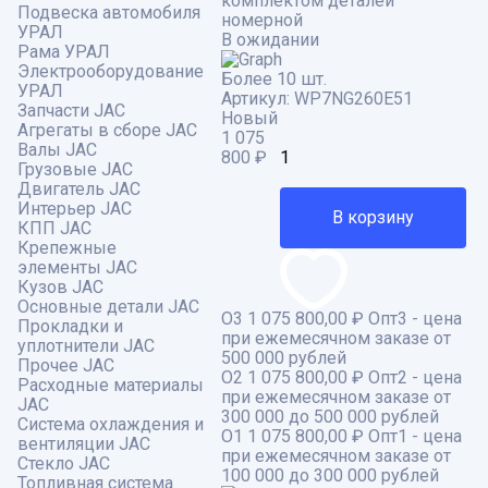
комплектом деталей
Подвеска автомобиля
номерной
УРАЛ
В ожидании
Рама УРАЛ
Электрооборудование
Более 10 шт.
УРАЛ
Артикул:
WP7NG260E51
Запчасти JAC
Новый
Агрегаты в сборе JAC
1 075
Валы JAC
800
₽
Грузовые JAC
Двигатель JAC
Интерьер JAC
В корзину
КПП JAC
Крепежные
элементы JAC
Кузов JAC
Основные детали JAC
О3
1 075 800,00 ₽
Опт3 - цена
Прокладки и
при ежемесячном заказе от
уплотнители JAC
500 000 рублей
Прочее JAC
О2
1 075 800,00 ₽
Опт2 - цена
Расходные материалы
при ежемесячном заказе от
JAC
300 000 до 500 000 рублей
Система охлаждения и
О1
1 075 800,00 ₽
Опт1 - цена
вентиляции JAC
при ежемесячном заказе от
Стекло JAC
100 000 до 300 000 рублей
Топливная система