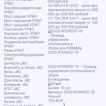
000 рублей
УРАЛ
О2
685,64 ₽
Опт2 - цена при
Коробка раздаточная
ежемесячном заказе от 300
УРАЛ
000 до 500 000 рублей
Мост задний УРАЛ
О1
726,78 ₽
Опт1 - цена при
Мост передний УРАЛ
ежемесячном заказе от 100
Мост средний УРАЛ
000 до 300 000 рублей
Сцепление УРАЛ
Ходовая часть УРАЛ
Колеса шины УРАЛ
Подвеска автомобиля
УРАЛ
Рама УРАЛ
Электрооборудование
УРАЛ
Запчасти JAC
5320-8109020-10 – Привод
Агрегаты в сборе JAC
управления отоплением в
Валы JAC
сборе
Грузовые JAC
В ожидании
Двигатель JAC
Интерьер JAC
Более 10 шт.
КПП JAC
Артикул:
5320-8109020-10
Крепежные
Новый
элементы JAC
709,49
₽
Кузов JAC
Основные детали JAC