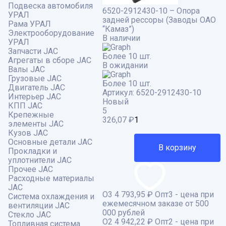
Подвеска автомобиля
6520-2912430-10 – Опора
УРАЛ
задней рессоры (Заводы ОАО
Рама УРАЛ
“Камаз”)
Электрооборудование
В наличии
УРАЛ
Запчасти JAC
Более 10 шт.
Агрегаты в сборе JAC
В ожидании
Валы JAC
Грузовые JAC
Более 10 шт.
Двигатель JAC
Артикул:
6520-2912430-10
Интерьер JAC
Новый
КПП JAC
5
Крепежные
326,07
₽
элементы JAC
Кузов JAC
Основные детали JAC
В корзину
Прокладки и
уплотнители JAC
Прочее JAC
Расходные материалы
JAC
О3
4 793,95 ₽
Опт3 - цена при
Система охлаждения и
ежемесячном заказе от 500
вентиляции JAC
000 рублей
Стекло JAC
О2
4 942,22 ₽
Опт2 - цена при
Топливная система