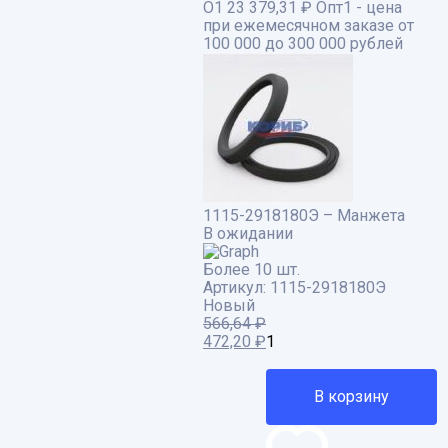
О1
23 379,31 ₽
Опт1 - цена
при ежемесячном заказе от
100 000 до 300 000 рублей
1115-2918180Э – Манжета
В ожидании
Более 10 шт.
Артикул:
1115-2918180Э
Новый
566,64
₽
Первоначальная
472,20
₽
Текущая
цена
цена:
составляла
472,20 ₽.
566,64 ₽.
В корзину