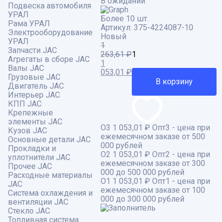
В ожидании
Подвеска автомобиля
УРАЛ
Более 10 шт.
Рама УРАЛ
Артикул:
375-4224087-10
Электрооборудование
Новый
УРАЛ
1
Запчасти JAC
263,61
₽
Агрегаты в сборе JAC
Первоначальная
1
Валы JAC
цена
Текущая
053,01
₽
Грузовые JAC
составляла
цена:
В корзину
Двигатель JAC
1
1
Интерьер JAC
263,61 ₽.
053,01 ₽.
КПП JAC
Крепежные
элементы JAC
О3
1 053,01 ₽
Опт3 - цена при
Кузов JAC
ежемесячном заказе от 500
Основные детали JAC
000 рублей
Прокладки и
О2
1 053,01 ₽
Опт2 - цена при
уплотнители JAC
ежемесячном заказе от 300
Прочее JAC
000 до 500 000 рублей
Расходные материалы
О1
1 053,01 ₽
Опт1 - цена при
JAC
ежемесячном заказе от 100
Система охлаждения и
000 до 300 000 рублей
вентиляции JAC
Стекло JAC
Топливная система