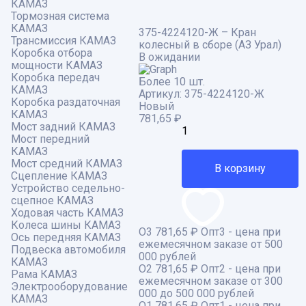
КАМАЗ
Тормозная система
КАМАЗ
375-4224120-Ж – Кран
Трансмиссия КАМАЗ
колесный в сборе (АЗ Урал)
Коробка отбора
В ожидании
мощности КАМАЗ
Коробка передач
Более 10 шт.
КАМАЗ
Артикул:
375-4224120-Ж
Коробка раздаточная
Новый
КАМАЗ
781,65
₽
Мост задний КАМАЗ
Мост передний
КАМАЗ
Мост средний КАМАЗ
В корзину
Сцепление КАМАЗ
Устройство седельно-
сцепное КАМАЗ
Ходовая часть КАМАЗ
Колеса шины КАМАЗ
О3
781,65 ₽
Опт3 - цена при
Ось передняя КАМАЗ
ежемесячном заказе от 500
Подвеска автомобиля
000 рублей
КАМАЗ
О2
781,65 ₽
Опт2 - цена при
Рама КАМАЗ
ежемесячном заказе от 300
Электрооборудование
000 до 500 000 рублей
КАМАЗ
О1
781,65 ₽
Опт1 - цена при