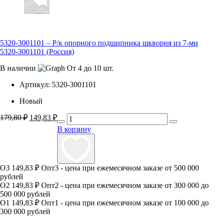
5320-3001101 – Р/к опорного подшипника шкворня из 7-ми
5320-3001101 (Россия)
В наличии
От 4 до 10 шт.
Артикул:
5320-3001101
Новый
179,80
₽
Первоначальная
149,83
₽
Текущая
цена
цена:
В корзину
составляла
149,83 ₽.
179,80 ₽.
О3
149,83 ₽
Опт3 - цена при ежемесячном заказе от 500 000
рублей
О2
149,83 ₽
Опт2 - цена при ежемесячном заказе от 300 000 до
500 000 рублей
О1
149,83 ₽
Опт1 - цена при ежемесячном заказе от 100 000 до
300 000 рублей