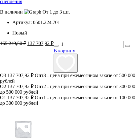
сцепления
В наличии
От 1 до 3 шт.
Артикул:
0501.224.701
Новый
165 249,50
₽
Первоначальная
137 707,92
₽
Текущая
цена
цена:
В корзину
составляла
137
165
707,92 ₽.
249,50 ₽.
О3
137 707,92 ₽
Опт3 - цена при ежемесячном заказе от 500 000
рублей
О2
137 707,92 ₽
Опт2 - цена при ежемесячном заказе от 300 000
до 500 000 рублей
О1
137 707,92 ₽
Опт1 - цена при ежемесячном заказе от 100 000
до 300 000 рублей