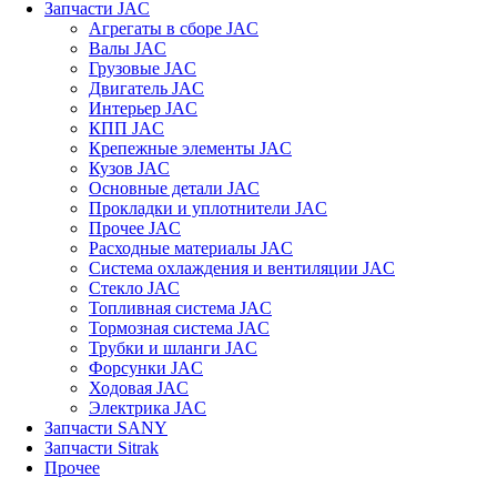
Запчасти JAC
Агрегаты в сборе JAC
Валы JAC
Грузовые JAC
Двигатель JAC
Интерьер JAC
КПП JAC
Крепежные элементы JAC
Кузов JAC
Основные детали JAC
Прокладки и уплотнители JAC
Прочее JAC
Расходные материалы JAC
Система охлаждения и вентиляции JAC
Стекло JAC
Топливная система JAC
Тормозная система JAC
Трубки и шланги JAC
Форсунки JAC
Ходовая JAC
Электрика JAC
Запчасти SANY
Запчасти Sitrak
Прочее