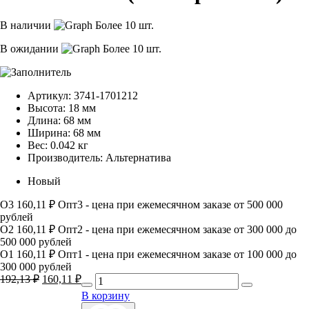
В наличии
Более 10 шт.
В ожидании
Более 10 шт.
Артикул:
3741-1701212
Высота:
18 мм
Длина:
68 мм
Ширина:
68 мм
Вес:
0.042 кг
Производитель:
Альтернатива
Новый
О3
160,11 ₽
Опт3 - цена при ежемесячном заказе от 500 000
рублей
О2
160,11 ₽
Опт2 - цена при ежемесячном заказе от 300 000 до
500 000 рублей
О1
160,11 ₽
Опт1 - цена при ежемесячном заказе от 100 000 до
300 000 рублей
Первоначальная
Текущая
192,13
₽
160,11
₽
цена
цена:
В корзину
составляла
160,11 ₽.