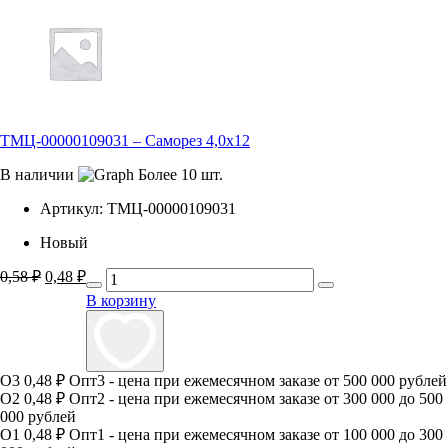
ТМЦ-00000109031 – Саморез 4,0х12
В наличии
Более 10 шт.
Артикул:
ТМЦ-00000109031
Новый
Первоначальная
Текущая
0,58
₽
0,48
₽
цена
цена:
В корзину
составляла
0,48 ₽.
0,58 ₽.
О3
0,48 ₽
Опт3 - цена при ежемесячном заказе от 500 000 рублей
О2
0,48 ₽
Опт2 - цена при ежемесячном заказе от 300 000 до 500
000 рублей
О1
0,48 ₽
Опт1 - цена при ежемесячном заказе от 100 000 до 300