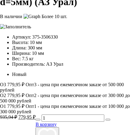
d=5мм) (АЗ Урал)
В наличии
Более 10 шт.
Артикул:
375-3506330
Высота:
10 мм
Длина:
300 мм
Ширина:
10 мм
Вес:
7.5 кг
Производитель:
АЗ Урал
Новый
О3
779,95 ₽
Опт3 - цена при ежемесячном заказе от 500 000
рублей
О2
779,95 ₽
Опт2 - цена при ежемесячном заказе от 300 000 до
500 000 рублей
О1
779,95 ₽
Опт1 - цена при ежемесячном заказе от 100 000 до
300 000 рублей
935,94
₽
Первоначальная
779,95
₽
Текущая
цена
цена:
В корзину
составляла
779,95 ₽.
935,94 ₽.