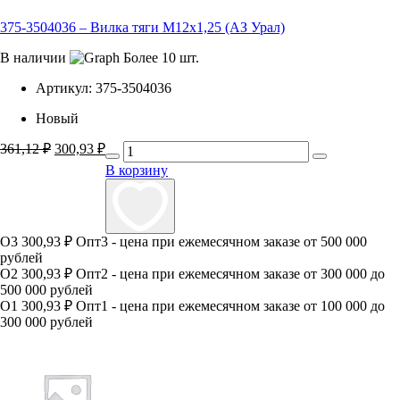
375-3504036 – Вилка тяги М12х1,25 (АЗ Урал)
В наличии
Более 10 шт.
Артикул:
375-3504036
Новый
361,12
₽
Первоначальная
300,93
₽
Текущая
цена
цена:
В корзину
составляла
300,93 ₽.
361,12 ₽.
О3
300,93 ₽
Опт3 - цена при ежемесячном заказе от 500 000
рублей
О2
300,93 ₽
Опт2 - цена при ежемесячном заказе от 300 000 до
500 000 рублей
О1
300,93 ₽
Опт1 - цена при ежемесячном заказе от 100 000 до
300 000 рублей