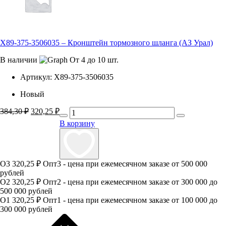
Х89-375-3506035 – Кронштейн тормозного шланга (АЗ Урал)
В наличии
От 4 до 10 шт.
Артикул:
Х89-375-3506035
Новый
384,30
₽
Первоначальная
320,25
₽
Текущая
цена
цена:
В корзину
составляла
320,25 ₽.
384,30 ₽.
О3
320,25 ₽
Опт3 - цена при ежемесячном заказе от 500 000
рублей
О2
320,25 ₽
Опт2 - цена при ежемесячном заказе от 300 000 до
500 000 рублей
О1
320,25 ₽
Опт1 - цена при ежемесячном заказе от 100 000 до
300 000 рублей