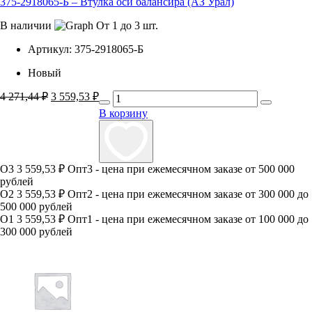
375-2918065-Б – Втулка оси балансира (АЗ Урал)
В наличии
От 1 до 3 шт.
Артикул:
375-2918065-Б
Новый
4 271,44
₽
Первоначальная
3 559,53
₽
Текущая
цена
цена:
В корзину
составляла
3
4
559,53 ₽.
271,44 ₽.
О3
3 559,53 ₽
Опт3 - цена при ежемесячном заказе от 500 000
рублей
О2
3 559,53 ₽
Опт2 - цена при ежемесячном заказе от 300 000 до
500 000 рублей
О1
3 559,53 ₽
Опт1 - цена при ежемесячном заказе от 100 000 до
300 000 рублей