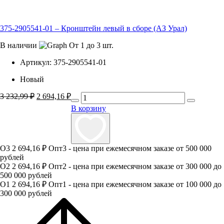
375-2905541-01 – Кронштейн левый в сборе (АЗ Урал)
В наличии
От 1 до 3 шт.
Артикул:
375-2905541-01
Новый
3 232,99
₽
Первоначальная
2 694,16
₽
Текущая
цена
цена:
В корзину
составляла
2
3
694,16 ₽.
232,99 ₽.
О3
2 694,16 ₽
Опт3 - цена при ежемесячном заказе от 500 000
рублей
О2
2 694,16 ₽
Опт2 - цена при ежемесячном заказе от 300 000 до
500 000 рублей
О1
2 694,16 ₽
Опт1 - цена при ежемесячном заказе от 100 000 до
300 000 рублей