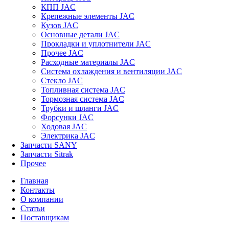
КПП JAC
Крепежные элементы JAC
Кузов JAC
Основные детали JAC
Прокладки и уплотнители JAC
Прочее JAC
Расходные материалы JAC
Система охлаждения и вентиляции JAC
Стекло JAC
Топливная система JAC
Тормозная система JAC
Трубки и шланги JAC
Форсунки JAC
Ходовая JAC
Электрика JAC
Запчасти SANY
Запчасти Sitrak
Прочее
Главная
Контакты
О компании
Статьи
Поставщикам