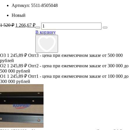
Артикул:
5511-8505048
Новый
Первоначальная
Текущая
1 520
₽
1 266,67
₽
цена
цена:
В корзину
составляла
1
1
266,67 ₽.
520 ₽.
О3
1 245,89 ₽
Опт3 - цена при ежемесячном заказе от 500 000
рублей
О2
1 245,89 ₽
Опт2 - цена при ежемесячном заказе от 300 000 до
500 000 рублей
О1
1 245,89 ₽
Опт1 - цена при ежемесячном заказе от 100 000 до
300 000 рублей