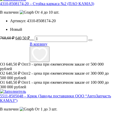
4310-8508174-20 – Стойка каркаса №2 (ПАО КАМАЗ)
В наличии
От 4 до 10 шт.
Артикул:
4310-8508174-20
Новый
Первоначальная
Текущая
768,60
₽
640,50
₽
цена
цена:
В корзину
составляла
640,50 ₽.
768,60 ₽.
О3
640,50 ₽
Опт3 - цена при ежемесячном заказе от 500 000
рублей
О2
640,50 ₽
Опт2 - цена при ежемесячном заказе от 300 000 до
500 000 рублей
О1
640,50 ₽
Опт1 - цена при ежемесячном заказе от 100 000 до
300 000 рублей
5511-8505048 – Крюк (Заводы поставщики ООО “АвтоЗапчасть
КАМАЗ”)
В наличии
От 1 до 3 шт.