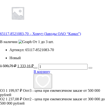
65117-8521083-70 – Хомут (Заводы ОАО “Камаз”)
В наличии
От 1 до 3 шт.
Артикул:
65117-8521083-70
Новый
1 599,79
₽
Первоначальная
1 333,16
₽
Текущая
цена
цена:
В корзину
составляла
1
1
333,16 ₽.
599,79 ₽.
О3
1 199,97 ₽
Опт3 - цена при ежемесячном заказе от 500 000
рублей
О2
1 237,08 ₽
Опт2 - цена при ежемесячном заказе от 300 000 до
500 000 рублей