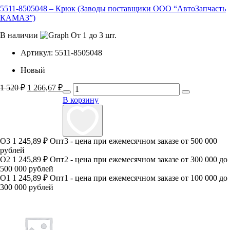
5511-8505048 – Крюк (Заводы поставщики ООО “АвтоЗапчасть
КАМАЗ”)
В наличии
От 1 до 3 шт.
Артикул:
5511-8505048
Новый
1 520
₽
Первоначальная
1 266,67
₽
Текущая
цена
цена:
В корзину
составляла
1
1
266,67 ₽.
520 ₽.
О3
1 245,89 ₽
Опт3 - цена при ежемесячном заказе от 500 000
рублей
О2
1 245,89 ₽
Опт2 - цена при ежемесячном заказе от 300 000 до
500 000 рублей
О1
1 245,89 ₽
Опт1 - цена при ежемесячном заказе от 100 000 до
300 000 рублей