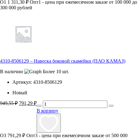
О1
1 311,30 ₽
Опт1 - цена при ежемесячном заказе от 100 000 до
300 000 рублей
4310-8506129 – Навеска боковой скамейки (ПАО КАМАЗ)
В наличии
Более 10 шт.
Артикул:
4310-8506129
Новый
949,55
₽
Первоначальная
791,29
₽
Текущая
цена
цена:
В корзину
составляла
791,29 ₽.
949,55 ₽.
О3
791,29 ₽
Опт3 - цена при ежемесячном заказе от 500 000