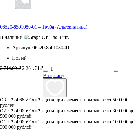
06520-8501080-01 – Труба (Альтернатива)
В наличии
От 1 до 3 шт.
Артикул:
06520-8501080-01
Новый
2 714,09
₽
Первоначальная
2 261,74
₽
Текущая
цена
цена:
В корзину
составляла
2
2
261,74 ₽.
714,09 ₽.
О3
2 224,66 ₽
Опт3 - цена при ежемесячном заказе от 500 000
рублей
О2
2 224,66 ₽
Опт2 - цена при ежемесячном заказе от 300 000 до
500 000 рублей
О1
2 224,66 ₽
Опт1 - цена при ежемесячном заказе от 100 000 до
300 000 рублей