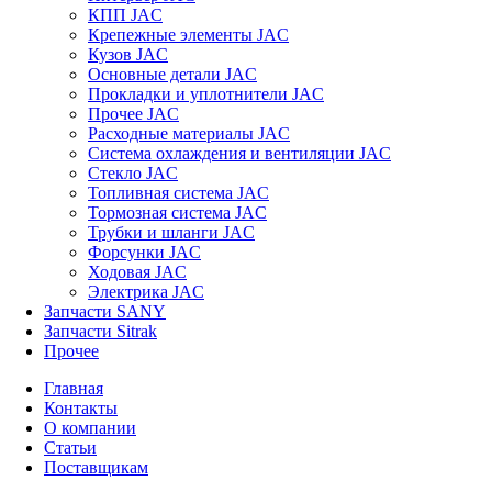
КПП JAC
Крепежные элементы JAC
Кузов JAC
Основные детали JAC
Прокладки и уплотнители JAC
Прочее JAC
Расходные материалы JAC
Система охлаждения и вентиляции JAC
Стекло JAC
Топливная система JAC
Тормозная система JAC
Трубки и шланги JAC
Форсунки JAC
Ходовая JAC
Электрика JAC
Запчасти SANY
Запчасти Sitrak
Прочее
Главная
Контакты
О компании
Статьи
Поставщикам