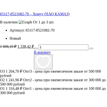
65117-8521082-70 – Хомут (ПАО КАМАЗ)
В наличии
От 1 до 3 шт.
Артикул:
65117-8521082-70
Новый
1 606,10
₽
Первоначальная
1 338,42
₽
Текущая
цена
цена:
В корзину
составляла
1
1
338,42 ₽.
606,10 ₽.
О3
1 204,70 ₽
Опт3 - цена при ежемесячном заказе от 500 000
рублей
О2
1 241,96 ₽
Опт2 - цена при ежемесячном заказе от 300 000 до
500 000 рублей
О1
1 316,48 ₽
Опт1 - цена при ежемесячном заказе от 100 000 до
300 000 рублей