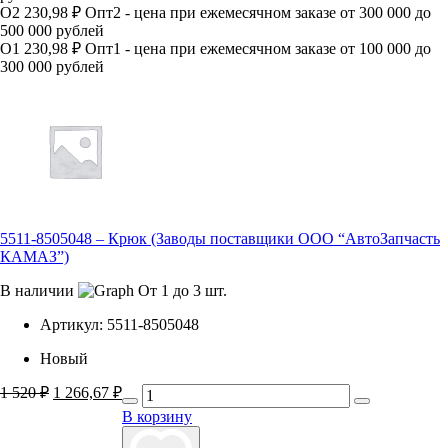
О2
230,98 ₽
Опт2 - цена при ежемесячном заказе от 300 000 до
500 000 рублей
О1
230,98 ₽
Опт1 - цена при ежемесячном заказе от 100 000 до
300 000 рублей
5511-8505048 – Крюк (Заводы поставщики ООО “АвтоЗапчасть
КАМАЗ”)
В наличии
От 1 до 3 шт.
Артикул:
5511-8505048
Новый
1 520
₽
Первоначальная
1 266,67
₽
Текущая
цена
цена:
В корзину
составляла
1
1
266,67 ₽.