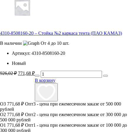
4310-8508160-20 – Стойка №2 каркаса тента (ПАО КАМАЗ)
В наличии
От 4 до 10 шт.
Артикул:
4310-8508160-20
Новый
926,02
₽
Первоначальная
771,68
₽
Текущая
цена
цена:
В корзину
составляла
771,68 ₽.
926,02 ₽.
О3
771,68 ₽
Опт3 - цена при ежемесячном заказе от 500 000
рублей
О2
771,68 ₽
Опт2 - цена при ежемесячном заказе от 300 000 до
500 000 рублей
О1
771,68 ₽
Опт1 - цена при ежемесячном заказе от 100 000 до
300 000 рублей