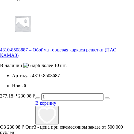
4310-8508687 – Обойма торцевая каркаса решетки (ПАО
КАМАЗ)
В наличии
Более 10 шт.
Артикул:
4310-8508687
Новый
277,18
₽
Первоначальная
230,98
₽
Текущая
цена
цена:
В корзину
составляла
230,98 ₽.
277,18 ₽.
О3
230,98 ₽
Опт3 - цена при ежемесячном заказе от 500 000
рублей