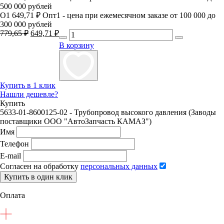
500 000 рублей
О1
649,71 ₽
Опт1 - цена при ежемесячном заказе от 100 000 до
300 000 рублей
779,65
₽
Первоначальная
649,71
₽
Текущая
цена
цена:
В корзину
составляла
649,71 ₽.
779,65 ₽.
Купить в 1 клик
Нашли дешевле?
Купить
5633-01-8600125-02 - Трубопровод высокого давления (Заводы
поставщики ООО "АвтоЗапчасть КАМАЗ")
Имя
Телефон
E-mail
Согласен на обработку
персональных данных
Купить в один клик
Оплата