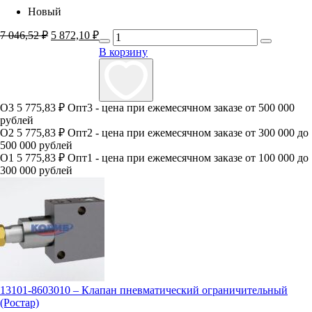
Новый
7 046,52
₽
Первоначальная
5 872,10
₽
Текущая
цена
цена:
В корзину
составляла
5
7
872,10 ₽.
046,52 ₽.
О3
5 775,83 ₽
Опт3 - цена при ежемесячном заказе от 500 000
рублей
О2
5 775,83 ₽
Опт2 - цена при ежемесячном заказе от 300 000 до
500 000 рублей
О1
5 775,83 ₽
Опт1 - цена при ежемесячном заказе от 100 000 до
300 000 рублей
13101-8603010 – Клапан пневматический ограничительный
(Ростар)