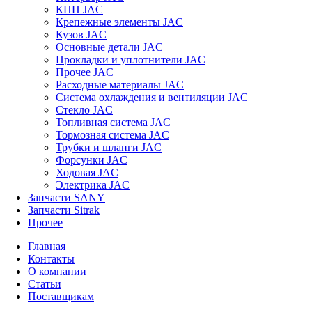
КПП JAC
Крепежные элементы JAC
Кузов JAC
Основные детали JAC
Прокладки и уплотнители JAC
Прочее JAC
Расходные материалы JAC
Система охлаждения и вентиляции JAC
Стекло JAC
Топливная система JAC
Тормозная система JAC
Трубки и шланги JAC
Форсунки JAC
Ходовая JAC
Электрика JAC
Запчасти SANY
Запчасти Sitrak
Прочее
Главная
Контакты
О компании
Статьи
Поставщикам