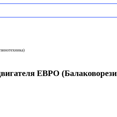
езинотехника)
 двигателя ЕВРО (Балаковорез