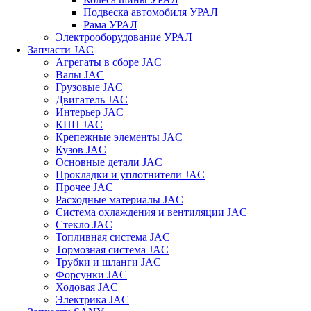
Подвеска автомобиля УРАЛ
Рама УРАЛ
Электрооборудование УРАЛ
Запчасти JAC
Агрегаты в сборе JAC
Валы JAC
Грузовые JAC
Двигатель JAC
Интерьер JAC
КПП JAC
Крепежные элементы JAC
Кузов JAC
Основные детали JAC
Прокладки и уплотнители JAC
Прочее JAC
Расходные материалы JAC
Система охлаждения и вентиляции JAC
Стекло JAC
Топливная система JAC
Тормозная система JAC
Трубки и шланги JAC
Форсунки JAC
Ходовая JAC
Электрика JAC