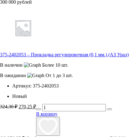
300 000 рублей
375-2402053 – Прокладка регулировочная (0,1 мм.) (АЗ Урал)
В наличии
Более 10 шт.
В ожидании
От 1 до 3 шт.
Артикул:
375-2402053
Новый
324,30
₽
Первоначальная
270,25
₽
Текущая
цена
цена:
В корзину
составляла
270,25 ₽.
324,30 ₽.