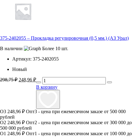
375-2402055 – Прокладка регулировочная (0,5 мм.) (АЗ Урал)
В наличии
Более 10 шт.
Артикул:
375-2402055
Новый
298,75
₽
Первоначальная
248,96
₽
Текущая
цена
цена:
В корзину
составляла
248,96 ₽.
298,75 ₽.
О3
248,96 ₽
Опт3 - цена при ежемесячном заказе от 500 000
рублей
О2
248,96 ₽
Опт2 - цена при ежемесячном заказе от 300 000 до
500 000 рублей
О1
248,96 ₽
Опт1 - цена при ежемесячном заказе от 100 000 до