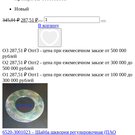
Новый
Первоначальная
Текущая
345,01
₽
287,51
₽
цена
цена:
В корзину
составляла
287,51 ₽.
345,01 ₽.
О3
287,51 ₽
Опт3 - цена при ежемесячном заказе от 500 000
рублей
О2
287,51 ₽
Опт2 - цена при ежемесячном заказе от 300 000 до
500 000 рублей
О1
287,51 ₽
Опт1 - цена при ежемесячном заказе от 100 000 до
300 000 рублей
6520-3001023 – Шайба шкворня регулировочная (ПАО