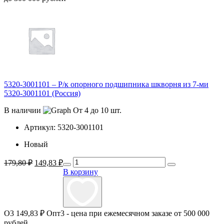
5320-3001101 – Р/к опорного подшипника шкворня из 7-ми
5320-3001101 (Россия)
В наличии
От 4 до 10 шт.
Артикул:
5320-3001101
Новый
Первоначальная
Текущая
179,80
₽
149,83
₽
цена
цена:
В корзину
составляла
149,83 ₽.
179,80 ₽.
О3
149,83 ₽
Опт3 - цена при ежемесячном заказе от 500 000
рублей