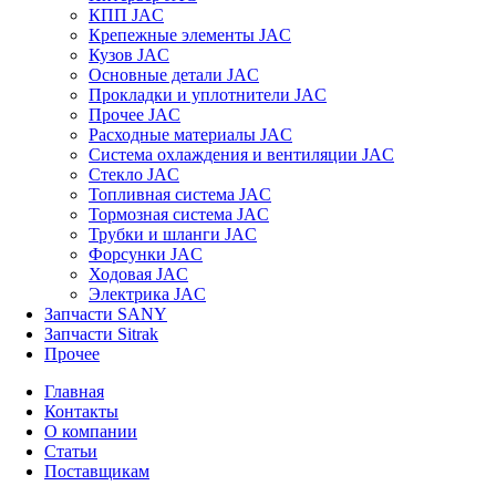
КПП JAC
Крепежные элементы JAC
Кузов JAC
Основные детали JAC
Прокладки и уплотнители JAC
Прочее JAC
Расходные материалы JAC
Система охлаждения и вентиляции JAC
Стекло JAC
Топливная система JAC
Тормозная система JAC
Трубки и шланги JAC
Форсунки JAC
Ходовая JAC
Электрика JAC
Запчасти SANY
Запчасти Sitrak
Прочее
Главная
Контакты
О компании
Статьи
Поставщикам