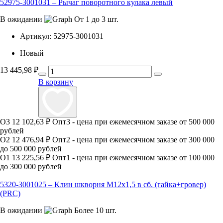
52975-3001031 – Рычаг поворотного кулака левый
В ожидании
От 1 до 3 шт.
Артикул:
52975-3001031
Новый
13 445,98
₽
В корзину
О3
12 102,63 ₽
Опт3 - цена при ежемесячном заказе от 500 000
рублей
О2
12 476,94 ₽
Опт2 - цена при ежемесячном заказе от 300 000
до 500 000 рублей
О1
13 225,56 ₽
Опт1 - цена при ежемесячном заказе от 100 000
до 300 000 рублей
5320-3001025 – Клин шкворня М12х1,5 в сб. (гайка+гровер)
(PRC)
В ожидании
Более 10 шт.