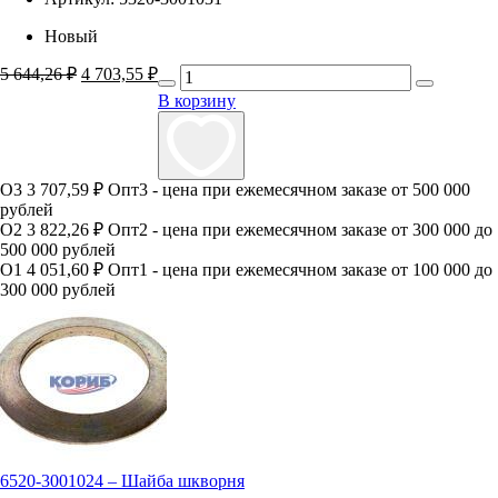
Новый
5 644,26
₽
Первоначальная
4 703,55
₽
Текущая
цена
цена:
В корзину
составляла
4
5
703,55 ₽.
644,26 ₽.
О3
3 707,59 ₽
Опт3 - цена при ежемесячном заказе от 500 000
рублей
О2
3 822,26 ₽
Опт2 - цена при ежемесячном заказе от 300 000 до
500 000 рублей
О1
4 051,60 ₽
Опт1 - цена при ежемесячном заказе от 100 000 до
300 000 рублей
6520-3001024 – Шайба шкворня